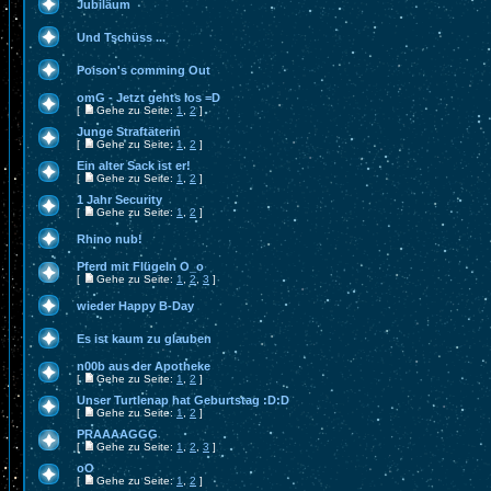
Jubiläum
Und Tschüss ...
Poison's comming Out
omG - Jetzt gehts los =D
[
Gehe zu Seite:
1
,
2
]
Junge Straftäterin
[
Gehe zu Seite:
1
,
2
]
Ein alter Sack ist er!
[
Gehe zu Seite:
1
,
2
]
1 Jahr Security
[
Gehe zu Seite:
1
,
2
]
Rhino nub!
Pferd mit Flügeln O_o
[
Gehe zu Seite:
1
,
2
,
3
]
wieder Happy B-Day
Es ist kaum zu glauben
n00b aus der Apotheke
[
Gehe zu Seite:
1
,
2
]
Unser Turtlenap hat Geburtstag :D:D
[
Gehe zu Seite:
1
,
2
]
PRAAAAGGG
[
Gehe zu Seite:
1
,
2
,
3
]
oO
[
Gehe zu Seite:
1
,
2
]