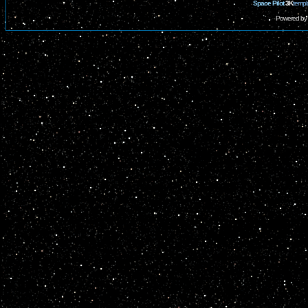
Space Pilot
3K
templ
Powered by