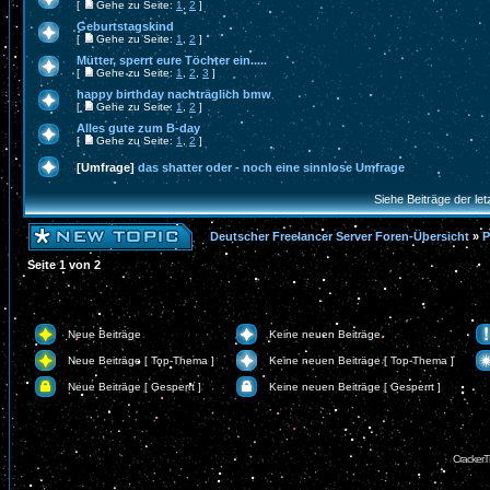
[
Gehe zu Seite:
1
,
2
]
Geburtstagskind
[
Gehe zu Seite:
1
,
2
]
Mütter, sperrt eure Töchter ein.....
[
Gehe zu Seite:
1
,
2
,
3
]
happy birthday nachträglich bmw
[
Gehe zu Seite:
1
,
2
]
Alles gute zum B-day
[
Gehe zu Seite:
1
,
2
]
[Umfrage]
das shatter oder - noch eine sinnlose Umfrage
Siehe Beiträge der let
Deutscher Freelancer Server Foren-Übersicht
»
P
Seite
1
von
2
Neue Beiträge
Keine neuen Beiträge
Neue Beiträge [ Top-Thema ]
Keine neuen Beiträge [ Top-Thema ]
Neue Beiträge [ Gesperrt ]
Keine neuen Beiträge [ Gesperrt ]
CrackerT