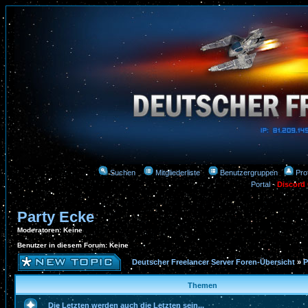
Suchen
Mitgliederliste
Benutzergruppen
Prof
Portal
-
Discord
Party Ecke
Moderatoren
: Keine
Benutzer in diesem Forum: Keine
Deutscher Freelancer Server Foren-Übersicht
»
P
Themen
Die Letzten werden auch die Letzten sein...