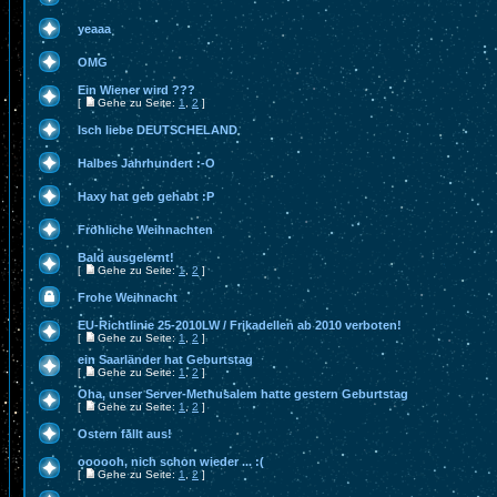
yeaaa
OMG
Ein Wiener wird ???
[
Gehe zu Seite:
1
,
2
]
Isch liebe DEUTSCHELAND
Halbes Jahrhundert :-O
Haxy hat geb gehabt :P
Fröhliche Weihnachten
Bald ausgelernt!
[
Gehe zu Seite:
1
,
2
]
Frohe Weihnacht
EU-Richtlinie 25-2010LW / Frikadellen ab 2010 verboten!
[
Gehe zu Seite:
1
,
2
]
ein Saarländer hat Geburtstag
[
Gehe zu Seite:
1
,
2
]
Oha, unser Server-Methusalem hatte gestern Geburtstag
[
Gehe zu Seite:
1
,
2
]
Ostern fällt aus!
oooooh, nich schon wieder ... :(
[
Gehe zu Seite:
1
,
2
]