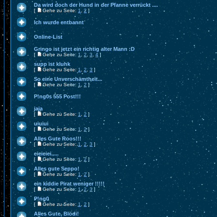
Da wird doch der Hund in der Pfanne verrückt ....
[
Gehe zu Seite:
1
,
2
]
Ich wurde entbannt
Online-List
Gringo ist jetzt ein richtig alter Mann :D
[
Gehe zu Seite:
1
,
2
,
3
,
4
]
supp ist kluhk
[
Gehe zu Seite:
1
,
2
,
3
]
So eine Unverschämtheit...
[
Gehe zu Seite:
1
,
2
]
P!ng0s 555 Post!!!
jaja
[
Gehe zu Seite:
1
,
2
]
uiuiui
[
Gehe zu Seite:
1
,
2
]
Alles Gute Roos!!!
[
Gehe zu Seite:
1
,
2
,
3
]
eieieiei.....
[
Gehe zu Seite:
1
,
2
]
Alles gute Seppo!
[
Gehe zu Seite:
1
,
2
]
ein kiddie Pirat weniger !!!!!
[
Gehe zu Seite:
1
,
2
,
3
]
P!ng0
[
Gehe zu Seite:
1
,
2
]
Alles Gute, Blödi!