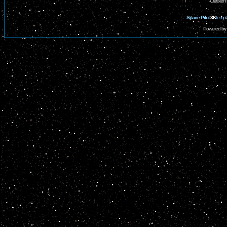
CrackerT
Space Pilot
3K
templ
Powered by