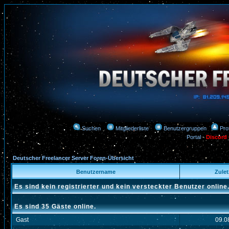
Suchen
Mitgliederliste
Benutzergruppen
Prof
Portal
-
Discord
Deutscher Freelancer Server Foren-Übersicht
Benutzername
Zuletz
Es sind kein registrierter und kein versteckter Benutzer online
Es sind 35 Gäste online.
Gast
09.0