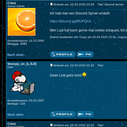
Crazy
Verfasst am: 20.03.2020 23:39
Titel: Discord Server
Server Admin
Ich hab mal nen Discord Server erstellt:
https://discord.gg/f4UFQnA
Wer Lust hat kann gerne mal vorbei schauen. Ich
Zuletzt bearbeitet von Crazy am 26.03.2020 22:01, insges
Anmeldedatum: 10.10.2005
Beiträge: 3065
Nach oben
Snoopy_on_[L.S.D]
Verfasst am: 24.03.2020 22:42
Titel:
User
Dewr Link geht nicht
Anmeldedatum: 03.03.2007
Beiträge: 119
Nach oben
Crazy
Verfasst am: 26.03.2020 22:02
Titel:
Server Admin