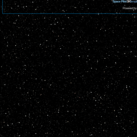
Space Pilot
3K
templ
Powered by