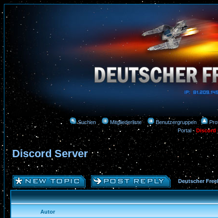
Suchen
Mitgliederliste
Benutzergruppen
Prof
Portal
-
Discord
Discord Server
Deutscher Free
Autor