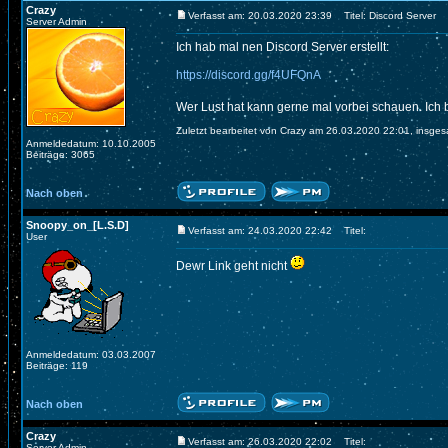
Crazy
Verfasst am: 20.03.2020 23:39
Titel: Discord Server
Server Admin
Ich hab mal nen Discord Server erstellt:
https://discord.gg/f4UFQnA
Wer Lust hat kann gerne mal vorbei schauen. Ich
Zuletzt bearbeitet von Crazy am 26.03.2020 22:01, insges
Anmeldedatum: 10.10.2005
Beiträge: 3065
Nach oben
Snoopy_on_[L.S.D]
Verfasst am: 24.03.2020 22:42
Titel:
User
Dewr Link geht nicht
Anmeldedatum: 03.03.2007
Beiträge: 119
Nach oben
Crazy
Verfasst am: 26.03.2020 22:02
Titel:
Server Admin