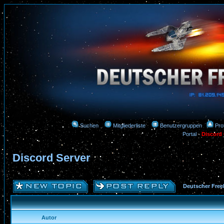
Suchen
Mitgliederliste
Benutzergruppen
Prof
Portal
-
Discord
Discord Server
Deutscher Free
Autor