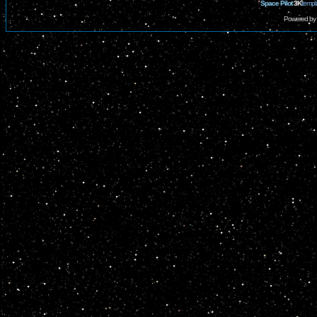
Space Pilot
3K
templ
Powered by