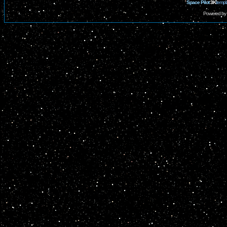
Space Pilot
3K
templ
Powered by