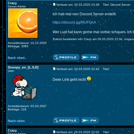
Crazy
Verfasst am: 20.03.2020 23:39
Titel: Discord Server
Server Admin
Ich hab mal nen Discord Server erstellt:
https://discord.gg/f4UFQnA
Wer Lust hat kann gerne mal vorbei schauen. Ich
Zuletzt bearbeitet von Crazy am 26.03.2020 22:01, insges
Anmeldedatum: 10.10.2005
Beiträge: 3065
Nach oben
Snoopy_on_[L.S.D]
Verfasst am: 24.03.2020 22:42
Titel:
User
Dewr Link geht nicht
Anmeldedatum: 03.03.2007
Beiträge: 119
Nach oben
Crazy
Verfasst am: 26.03.2020 22:02
Titel:
Server Admin