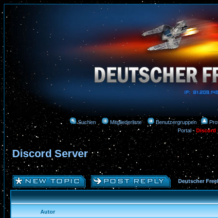
Suchen
Mitgliederliste
Benutzergruppen
Prof
Portal
-
Discord
Discord Server
Deutscher Free
Autor