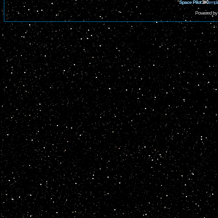
Space Pilot
3K
templ
Powered by