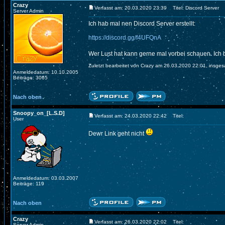
Crazy
Verfasst am: 20.03.2020 23:39
Titel: Discord Server
Server Admin
Ich hab mal nen Discord Server erstellt:
https://discord.gg/f4UFQnA
Wer Lust hat kann gerne mal vorbei schauen. Ich
Zuletzt bearbeitet von Crazy am 26.03.2020 22:01, insges
Anmeldedatum: 10.10.2005
Beiträge: 3065
Nach oben
Snoopy_on_[L.S.D]
Verfasst am: 24.03.2020 22:42
Titel:
User
Dewr Link geht nicht
Anmeldedatum: 03.03.2007
Beiträge: 119
Nach oben
Crazy
Verfasst am: 26.03.2020 22:02
Titel:
Server Admin