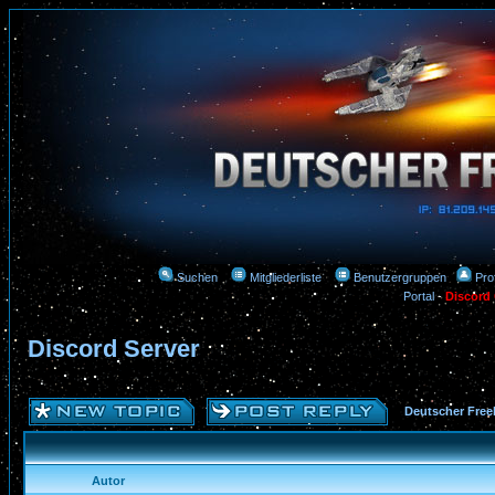
Suchen
Mitgliederliste
Benutzergruppen
Prof
Portal
-
Discord
Discord Server
Deutscher Free
Autor