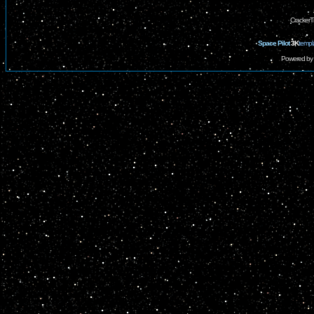
CrackerT
Space Pilot
3K
templ
Powered by