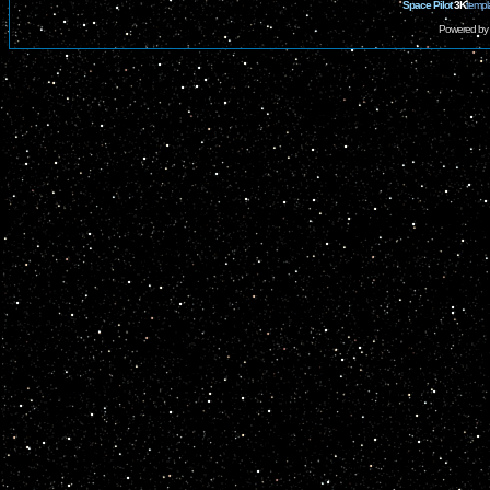
Space Pilot
3K
templ
Powered by