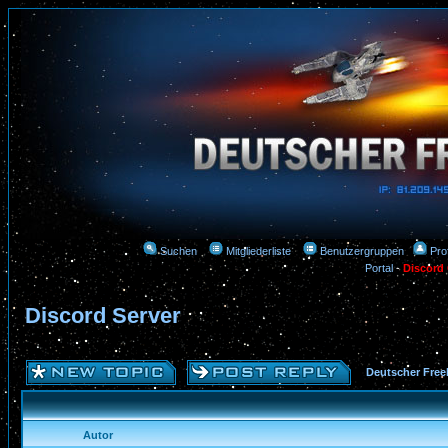
Suchen
Mitgliederliste
Benutzergruppen
Prof
Portal
-
Discord
Discord Server
Deutscher Free
Autor