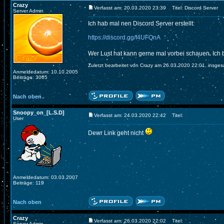
Crazy
Verfasst am: 20.03.2020 23:39
Titel: Discord Server
Server Admin
Ich hab mal nen Discord Server erstellt:
https://discord.gg/f4UFQnA
Wer Lust hat kann gerne mal vorbei schauen. Ich
Zuletzt bearbeitet von Crazy am 26.03.2020 22:01, insges
Anmeldedatum: 10.10.2005
Beiträge: 3065
Nach oben
Snoopy_on_[L.S.D]
Verfasst am: 24.03.2020 22:42
Titel:
User
Dewr Link geht nicht
Anmeldedatum: 03.03.2007
Beiträge: 119
Nach oben
Crazy
Verfasst am: 26.03.2020 22:02
Titel:
Server Admin