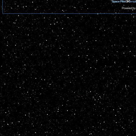
Space Pilot
3K
templ
Powered by