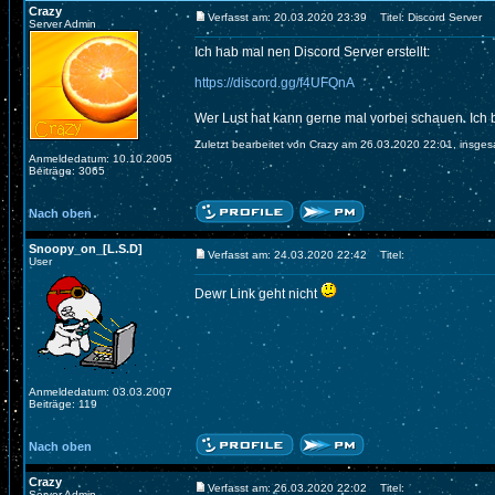
Crazy
Verfasst am: 20.03.2020 23:39
Titel: Discord Server
Server Admin
Ich hab mal nen Discord Server erstellt:
https://discord.gg/f4UFQnA
Wer Lust hat kann gerne mal vorbei schauen. Ich
Zuletzt bearbeitet von Crazy am 26.03.2020 22:01, insges
Anmeldedatum: 10.10.2005
Beiträge: 3065
Nach oben
Snoopy_on_[L.S.D]
Verfasst am: 24.03.2020 22:42
Titel:
User
Dewr Link geht nicht
Anmeldedatum: 03.03.2007
Beiträge: 119
Nach oben
Crazy
Verfasst am: 26.03.2020 22:02
Titel:
Server Admin