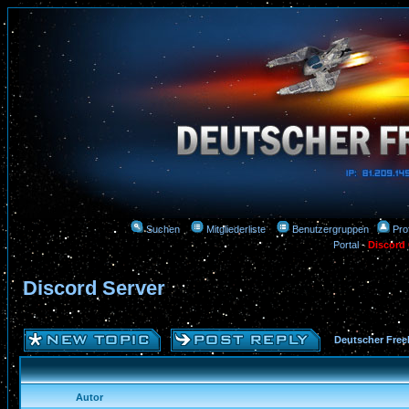
Suchen
Mitgliederliste
Benutzergruppen
Prof
Portal
-
Discord
Discord Server
Deutscher Free
Autor